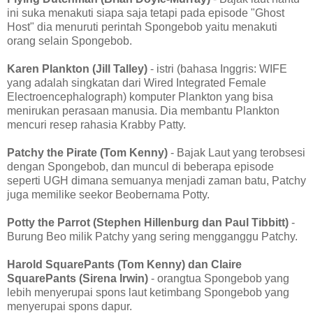
ini suka menakuti siapa saja tetapi pada episode "Ghost
Host" dia menuruti perintah Spongebob yaitu menakuti
orang selain Spongebob.
Karen Plankton (Jill Talley)
- istri (bahasa Inggris: WIFE
yang adalah singkatan dari Wired Integrated Female
Electroencephalograph) komputer Plankton yang bisa
menirukan perasaan manusia. Dia membantu Plankton
mencuri resep rahasia Krabby Patty.
Patchy the Pirate (Tom Kenny)
- Bajak Laut yang terobsesi
dengan Spongebob, dan muncul di beberapa episode
seperti UGH dimana semuanya menjadi zaman batu, Patchy
juga memilike seekor Beobernama Potty.
Potty the Parrot (Stephen Hillenburg dan Paul Tibbitt)
-
Burung Beo milik Patchy yang sering mengganggu Patchy.
Harold SquarePants (Tom Kenny) dan Claire
SquarePants (Sirena Irwin)
- orangtua Spongebob yang
lebih menyerupai spons laut ketimbang Spongebob yang
menyerupai spons dapur.