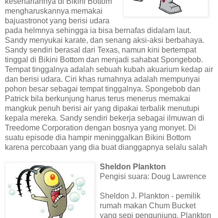
kesehariannya di Bikini Bottom
mengharuskannya memakai
bajuastronot yang berisi udara
pada helmnya sehingga ia bisa bernafas didalam laut.
Sandy menyukai karate, dan senang aksi-aksi berbahaya.
Sandy sendiri berasal dari Texas, namun kini bertempat
tinggal di Bikini Bottom dan menjadi sahabat Spongebob.
Tempat tinggalnya adalah sebuah kubah akuarium kedap air
dan berisi udara. Ciri khas rumahnya adalah mempunyai
pohon besar sebagai tempat tinggalnya. Spongebob dan
Patrick bila berkunjung harus terus menerus memakai
mangkuk penuh berisi air yang dipakai terbalik menutupi
kepala mereka. Sandy sendiri bekerja sebagai ilmuwan di
Treedome Corporation dengan bosnya yang monyet. Di
suatu episode dia hampir meninggalkan Bikini Bottom
karena percobaan yang dia buat dianggapnya selalu salah
Sheldon Plankton
Pengisi suara: Doug Lawrence
Sheldon J. Plankton - pemilik
rumah makan Chum Bucket
yang sepi pengunjung. Plankton