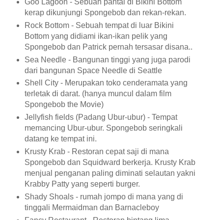
Goo Lagoon - Sebuah pantai di Bikini Bottom
kerap dikunjungi Spongebob dan rekan-rekan.
Rock Bottom - Sebuah tempat di luar Bikini
Bottom yang didiami ikan-ikan pelik yang
Spongebob dan Patrick pernah tersasar disana..
Sea Needle - Bangunan tinggi yang juga parodi
dari bangunan Space Needle di Seattle
Shell City - Merupakan toko cenderamata yang
terletak di darat. (hanya muncul dalam film
Spongebob the Movie)
Jellyfish fields (Padang Ubur-ubur) - Tempat
memancing Ubur-ubur. Spongebob seringkali
datang ke tempat ini.
Krusty Krab - Restoran cepat saji di mana
Spongebob dan Squidward berkerja. Krusty Krab
menjual penganan paling diminati selautan yakni
Krabby Patty yang seperti burger.
Shady Shoals - rumah jompo di mana yang di
tinggali Mermaidman dan Barnacleboy