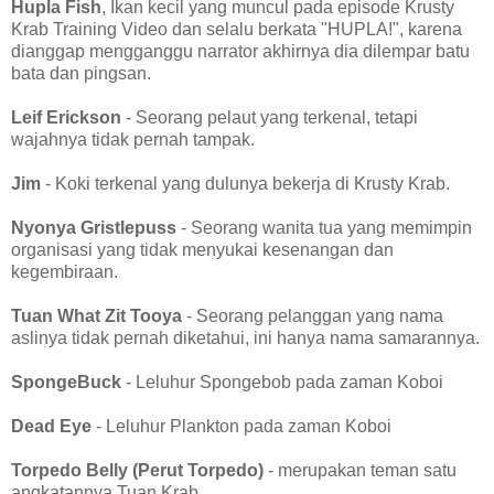
Hupla Fish
, Ikan kecil yang muncul pada episode Krusty
Krab Training Video dan selalu berkata "HUPLA!", karena
dianggap mengganggu narrator akhirnya dia dilempar batu
bata dan pingsan.
Leif Erickson
- Seorang pelaut yang terkenal, tetapi
wajahnya tidak pernah tampak.
Jim
- Koki terkenal yang dulunya bekerja di Krusty Krab.
Nyonya Gristlepuss
- Seorang wanita tua yang memimpin
organisasi yang tidak menyukai kesenangan dan
kegembiraan.
Tuan What Zit Tooya
- Seorang pelanggan yang nama
aslinya tidak pernah diketahui, ini hanya nama samarannya.
SpongeBuck
- Leluhur Spongebob pada zaman Koboi
Dead Eye
- Leluhur Plankton pada zaman Koboi
Torpedo Belly (Perut Torpedo)
- merupakan teman satu
angkatannya Tuan Krab.