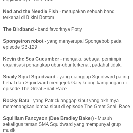
Ned and the Needle Fish
- merupakan sebuah band
terkenal di Bikini Bottom
The Birdband
- band favoritnya Potty
Spongetron robot
- yang menyerupai Spongebob pada
episode SB-129
Kevin the Sea Cucumber
- mengaku sebagai pemimpin
organisasi penangkap ubur-ubur terkenal, padahal tidak.
Snaily Siput Squidward
- yang dianggap Squidward paling
hebat dan Squidward mengejek Gary keong kampungan di
episode The Great Snail Race
Rocky Batu
- yang Patrick anggap siput yang akhirnya
memenangkan lomba siput di episode The Great Snail Race
Squilliam Fancyson (Dee Bradley Baker)
- Musuh
sekaligus teman SMA Squidward yang mempunyai grup
musik.