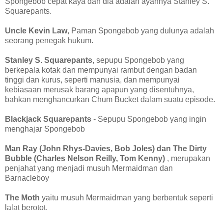
Spongebob cepat kaya dan dia adalah ayahnya Stanley S.
Squarepants.
Uncle Kevin Law
, Paman Spongebob yang dulunya adalah
seorang penegak hukum.
Stanley S. Squarepants
, sepupu Spongebob yang
berkepala kotak dan mempunyai rambut dengan badan
tinggi dan kurus, seperti manusia, dan mempunyai
kebiasaan merusak barang apapun yang disentuhnya,
bahkan menghancurkan Chum Bucket dalam suatu episode.
Blackjack Squarepants
- Sepupu Spongebob yang ingin
menghajar Spongebob
Man Ray (John Rhys-Davies, Bob Joles) dan The Dirty
Bubble (Charles Nelson Reilly, Tom Kenny)
, merupakan
penjahat yang menjadi musuh Mermaidman dan
Barnacleboy
The Moth
yaitu musuh Mermaidman yang berbentuk seperti
lalat berotot.