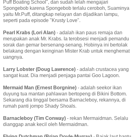
Puff Boating School", dan sudah lelah mengajari
Spongebob karena Spongebob terlalu ceroboh, Suaminya
yaitu Mr.Puff, ditangkap nelayan dan dijadikan lampu,
seperti pada episode "Krusty Love".
Pearl Krabs (Lori Alan)
- adalah ikan paus remaja dan
merupakan anak Mr. Krabs. Ia terobsesi menjadi pemandu
sorak dan gemar bersenang-senang. Hobinya ini bertolak
belakang dengan keinginan Mister Krab untuk menghemat
uangnya.
Larry Lobster (Doug Lawrence)
- adalah crustacea yang
sangat kuat. Dia menjadi penjaga pantai Goo Lagoon.
Mermaid Man (Ernest Borgnine)
- adalah seekor ikan
duyung tua mantan pahlawan bertopeng di Bikini Bottom.
Sekarang dia tinggal bersama Barnacleboy, rekannya, di
rumah panti jompo Shady Shoals.
Barnacleboy (Tim Conway)
- rekan Mermaidman. Selalu
dianggap anak kecil oleh Mermaidman.
Flying Dutchman (Brian Doyle-Murray)
- Bajak laut hantu