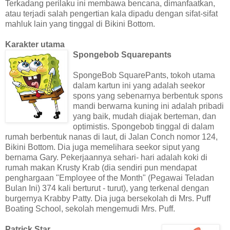
Terkadang perilaku ini membawa bencana, dimanfaatkan,
atau terjadi salah pengertian kala dipadu dengan sifat-sifat
mahluk lain yang tinggal di Bikini Bottom.
Karakter utama
Spongebob Squarepants
SpongeBob SquarePants, tokoh utama
dalam kartun ini yang adalah seekor
spons yang sebenarnya berbentuk spons
mandi berwarna kuning ini adalah pribadi
yang baik, mudah diajak berteman, dan
optimistis. Spongebob tinggal di dalam
rumah berbentuk nanas di laut, di Jalan Conch nomor 124,
Bikini Bottom. Dia juga memelihara seekor siput yang
bernama Gary. Pekerjaannya sehari- hari adalah koki di
rumah makan Krusty Krab (dia sendiri pun mendapat
penghargaan "Employee of the Month" (Pegawai Teladan
Bulan Ini) 374 kali berturut - turut), yang terkenal dengan
burgernya Krabby Patty. Dia juga bersekolah di Mrs. Puff
Boating School, sekolah mengemudi Mrs. Puff.
Patrick Star